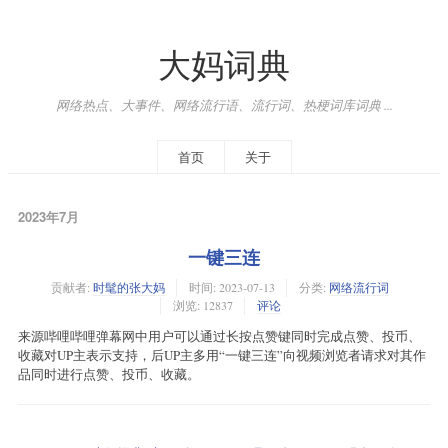
大妈词典
网络热点、大事件、网络流行语、流行词、热梗词库词典 ...
首页
关于
2023年7月
一键三连
贡献者:
时髦的张大妈
时间:
2023-07-13
分类:
网络流行词
浏览: 12837
评论
来源哔哩哔哩弹幕网中用户可以通过长按点赞键同时完成点赞、投币、
收藏对UP主表示支持，后UP主多用“一键三连”向视频浏览者请求对其作
品同时进行点赞、投币、收藏。