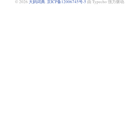
© 2026
大妈词典
.
京ICP备12006745号-5
由 Typecho 强力驱动.