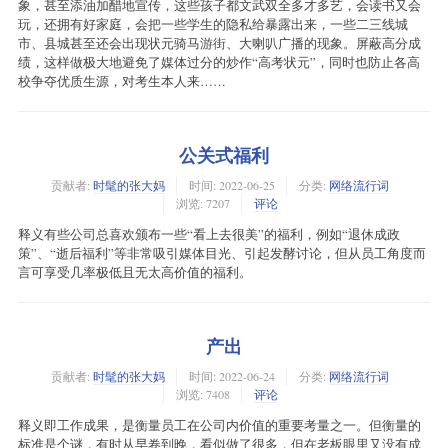
象，甚至添油加醋地宣传，这些孩子都文武双全多才多艺，会读书又会
玩，还拥有好家庭，会把一些学生的隐私给暴露出来，一些二三线城
市、县城甚至还会出现状元骑马游街、大喇叭广播的现象。屏蔽高分成
绩，这样做极大地避免了媒体过分的炒作“高考状元”，同时也防止各高
校争夺优质生源，对考生本人来……
公关式福利
贡献者:
时髦的张大妈
时间:
2022-06-25
分类:
网络流行词
浏览: 7207
评论
释义有些公司总喜欢颁布一些“看上去很美”的福利，例如“退休成政
策”、“逝后福利”等非常吸引媒体目光、引起发酵讨论，但从员工角度而
言可享受几率极低且无太高价值的福利。
产出
贡献者:
时髦的张大妈
时间:
2022-06-24
分类:
网络流行词
浏览: 7408
评论
释义即工作成果，是衡量员工在公司内价值的重要考量之一。但衡量的
标准是个谜，有时从早卷到晚，看似做了很多，但在老板眼里又没有成