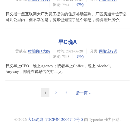
浏览: 7944
评论
释义指一些互联网大厂为员工提供的住房补助福利。厂区房通常位于公
司几公里内，但不幸的是，房东也知道了这个消息，纷纷抬升房价。
早C晚A
贡献者:
时髦的张大妈
时间:
2022-06-20
分类:
网络流行词
浏览: 7548
评论
释义早上CEO，晚上Agency；或者早上Coffee，晚上 Alcohol。
Anyway，都是在说勤劳的打工人。
1
2
3
后一页 »
© 2026
大妈词典
.
京ICP备12006745号-5
由 Typecho 强力驱动.