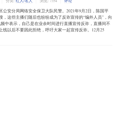
分类:
红人/名人
浏览: 7354
评论
公安分局网络安全保卫大队民警。2021年9月2日，陈国平
搜，这些主播们随后也纷纷成为了反诈宣传的“编外人员”，向
在视频中表示，自己是在业余时间进行直播宣传反诈，直播间不
线以后不要因此拒绝，呼吁大家一起宣传反诈。12月25