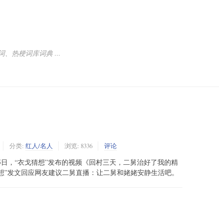
热梗词库词典 ...
分类:
红人/名人
浏览: 8336
评论
月25日，“衣戈猜想”发布的视频《回村三天，二舅治好了我的精
猜想”发文回应网友建议二舅直播：让二舅和姥姥安静生活吧。