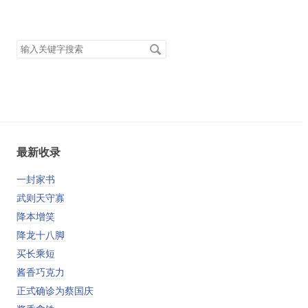
搜
索
关
键
字
最新收录
一封家书
武则天守寡
降本增笑
降龙十八脚
买长乘短
酱香巧克力
正式确诊为蔡国庆