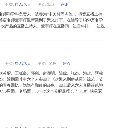
分类:
红人/名人
浏览: 8205
评论
名师和学科负责人，被称为“中关村周杰伦”。抖音直播主持
东方英语名师董宇辉重新回到了聚光灯下。在辅导了约50万名学
销售农产品的直播主持人。董宇辉在直播间一边卖牛排，一边说
分类:
红人/名人
浏览: 10259
评论
。包括苏醒、王栎鑫、郭彪、俞灏明、陆虎、张杰、姚政、阿穆
六个人参加了《欢迎来到蘑‌‌​‌‌​‌​​‌​​​​‌‌‌​菇屋》综艺，节
的青春回忆，隐隐有翻红的迹象，加上后来六人直播连线聊
713男团。名场面：1.打架这个苏醒最擅长了（10年快男冠