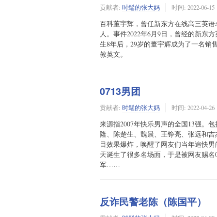
贡献者:
时髦的张大妈
时间:
2022-06-15
百科董宇辉，曾任新东方在线高三英语
人。事件2022年6月9日，曾经的新
生8年后，29岁的董宇辉成为了一名
教英文。
0713男团
贡献者:
时髦的张大妈
时间:
2022-04-26
来源指2007年快乐男声的全国13强
隆、陈楚生、魏晨、王铮亮、张远和吉杰。近期因其中
目效果爆炸，唤醒了网友们当年追快男
天诞生了很多名场面，于是被网友赐名0
军……
反诈民警老陈（陈国平）