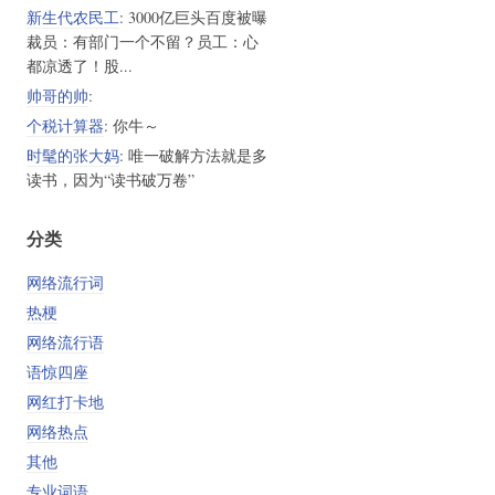
新生代农民工
: 3000亿巨头百度被曝
裁员：有部门一个不留？员工：心
都凉透了！股...
帅哥的帅
:
个税计算器
: 你牛～
时髦的张大妈
: 唯一破解方法就是多
读书，因为“读书破万卷”
分类
网络流行词
热梗
网络流行语
语惊四座
网红打卡地
网络热点
其他
专业词语