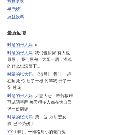
酱香拿铁
早F晚E
屌丝饮料
最近回复
时髦的张大妈
: aaa
时髦的张大妈
: 我们也尿尿 有人也
尿尿； 我们尿完，太阳一晒，浅浅
的什么也没留下...
时髦的张大妈
: 《清晨》 我们 一起
在睡觉 你 起了一根 竹竿我 开了一
朵 莲花
时髦的张大妈
: 大慈大悲，救苦救难
冠试阴菩萨 每天很多人都在为自己
求一份阴缘
时髦的张大妈
: 第一波“刘畊宏女
孩”已经受伤了
YY
: 呵呵，一堆格局小的老白兔