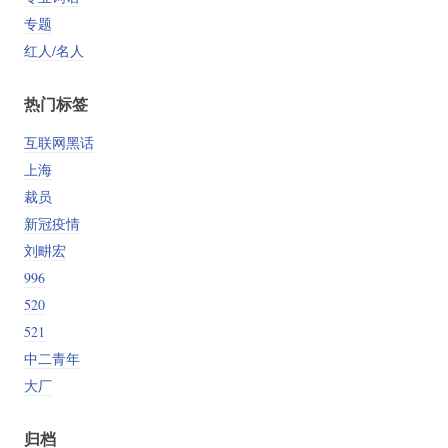
专题
红人/名人
热门标签
互联网黑话
上海
裁员
新冠疫情
刘畊宏
996
520
521
中二青年
大厂
归档