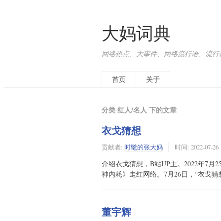
大妈词典
网络热点、大事件、网络流行语、流行词、
首页
关于
分类 红人/名人 下的文章
衣戈猜想
贡献者:
时髦的张大妈
时间:
2022-07-26
介绍衣戈猜想，B站UP主。2022年7
神内耗》走红网络。7月26日，“衣戈
董宇辉