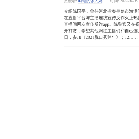
贡献者:
时髦的张大妈
时间:
2022-04-08
介绍陈国平，曾任河北省秦皇岛市海港区
在直播平台与主播连线宣传反诈火上热
直播间网友宣传反诈app。陈警官又
开打赏，希望其他网红主播们和自己连上
日，参加《2021脱口秀跨年》；12……