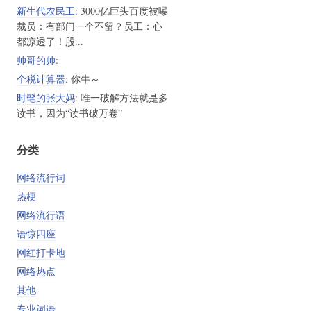
新生代农民工
: 3000亿巨头百度被曝
裁员：有部门一个不留？员工：心
都凉透了！股...
帅哥的帅
:
个税计算器
: 你牛～
时髦的张大妈
: 唯一破解方法就是多
读书，因为“读书破万卷”
分类
网络流行词
热梗
网络流行语
语惊四座
网红打卡地
网络热点
其他
专业词语