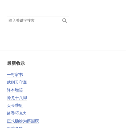
搜
索
关
键
字
最新收录
一封家书
武则天守寡
降本增笑
降龙十八脚
买长乘短
酱香巧克力
正式确诊为蔡国庆