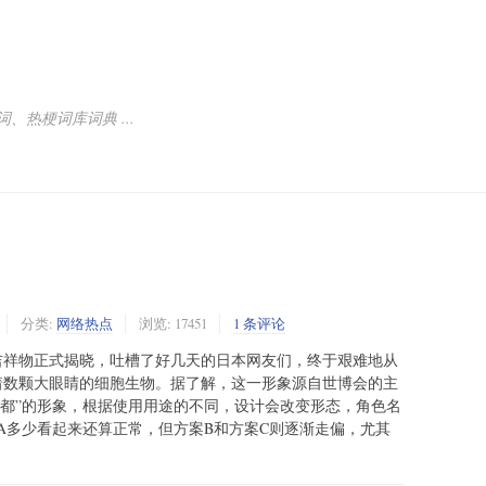
热梗词库词典 ...
分类:
网络热点
浏览: 17451
1 条评论
世博会吉祥物正式揭晓，吐槽了好几天的日本网友们，终于艰难地从
着数颗大眼睛的细胞生物。据了解，这一形象源自世博会的主
水都”的形象，根据使用用途的不同，设计会改变形态，角色名
A多少看起来还算正常，但方案B和方案C则逐渐走偏，尤其