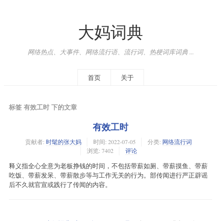
大妈词典
网络热点、大事件、网络流行语、流行词、热梗词库词典 ...
首页
关于
标签 有效工时 下的文章
有效工时
贡献者:
时髦的张大妈
时间:
2022-07-05
分类:
网络流行词
浏览: 7402
评论
释义指全心全意为老板挣钱的时间，不包括带薪如厕、带薪摸鱼、带薪
吃饭、带薪发呆、带薪散步等与工作无关的行为。部传闻进行严正辟谣
后不久就官宣或践行了传闻的内容。