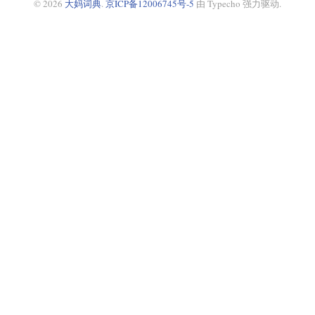
© 2026
大妈词典
.
京ICP备12006745号-5
由 Typecho 强力驱动.