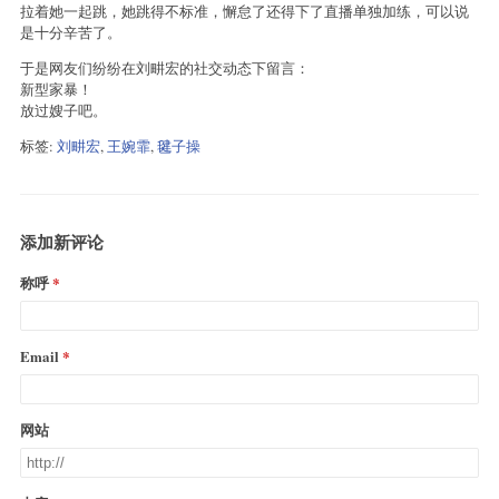
拉着她一起跳，她跳得不标准，懈怠了还得下了直播单独加练，可以说
是十分辛苦了。
于是网友们纷纷在刘畊宏的社交动态下留言：
新型家暴！
放过嫂子吧。
标签:
刘畊宏
,
王婉霏
,
毽子操
添加新评论
称呼
Email
网站