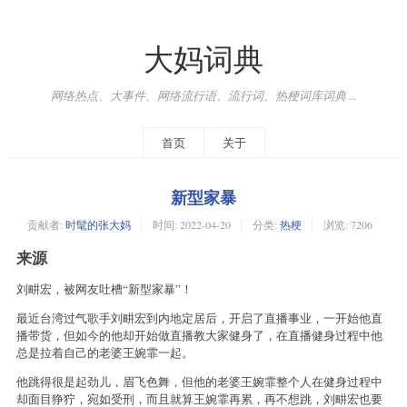
大妈词典
网络热点、大事件、网络流行语、流行词、热梗词库词典 ...
首页
关于
新型家暴
贡献者:
时髦的张大妈
时间:
2022-04-20
分类:
热梗
浏览: 7206
来源
刘畊宏，被网友吐槽“新型家暴”！
最近台湾过气歌手刘畊宏到内地定居后，开启了直播事业，一开始他直
播带货，但如今的他却开始做直播教大家健身了，在直播健身过程中他
总是拉着自己的老婆王婉霏一起。
他跳得很是起劲儿，眉飞色舞，但他的老婆王婉霏整个人在健身过程中
却面目狰狞，宛如受刑，而且就算王婉霏再累，再不想跳，刘畊宏也要