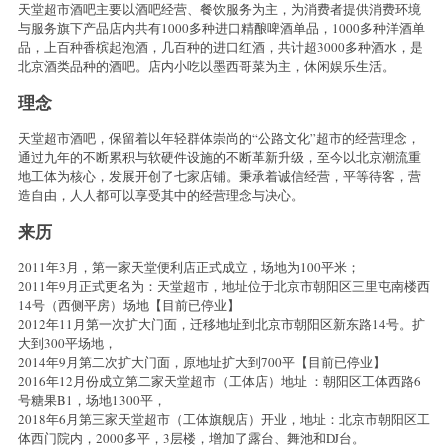
天堂超市酒吧主要以酒吧经营、餐饮服务为主，为消费者提供消费环境
与服务旗下产品店内共有1000多种进口精酿啤酒单品，1000多种洋酒单
品，上百种香槟起泡酒，几百种的进口红酒，共计超3000多种酒水，是
北京酒类品种的酒吧。店内小吃以墨西哥菜为主，休闲娱乐生活。
理念
天堂超市酒吧，保留着以年轻群体崇尚的“公路文化”超市的经营理念，
通过九年的不断累积与软硬件设施的不断革新升级，至今以北京潮流重
地工体为核心，发展开创了七家店铺。秉承着诚信经营，平等待客，营
造自由，人人都可以享受其中的经营理念与决心。
来历
2011年3月，第一家天堂便利店正式成立，场地为100平米；
2011年9月正式更名为：天堂超市，地址位于北京市朝阳区三里屯南楼西
14号（西侧平房）场地【目前已停业】
2012年11月第一次扩大门面，迁移地址到北京市朝阳区新东路14号。扩
大到300平场地，
2014年9月第二次扩大门面，原地址扩大到700平【目前已停业】
2016年12月份成立第二家天堂超市（工体店）地址 ：朝阳区工体西路6
号糖果B1，场地1300平，
2018年6月第三家天堂超市（工体旗舰店）开业，地址：北京市朝阳区工
体西门院内，2000多平，3层楼，增加了露台、舞池和DJ台。