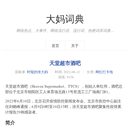
大妈词典
网络热点、大事件、网络流行语、流行词、热梗词库词典 ...
首页
关于
天堂超市酒吧
贡献者:
时髦的张大妈
时间:
2022-06-12
分类:
网红打卡地
浏览: 9158
天堂超市酒吧（Heaven Supermarket、TTCS），创始人单红伟，酒吧总
部位于北京市朝阳区工人体育场北路13号世茂工三广场南门B1。
2022年6月10日，北京召开疫情防控新闻发布会。北京市疾控中心副主
任刘晓峰通报，6月9日0时至10日15时，涉天堂超市酒吧聚集性疫情累
计报告29例感染者。
简介